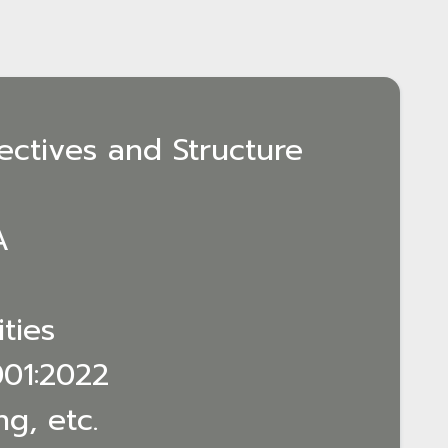
ctives and Structure
A
ties
01:2022
g, etc.