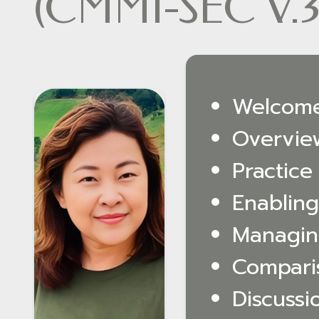
(CMMI-SEC V.3
Welcome
Overview
Practic
Enablin
Managing
Compari
Discussi