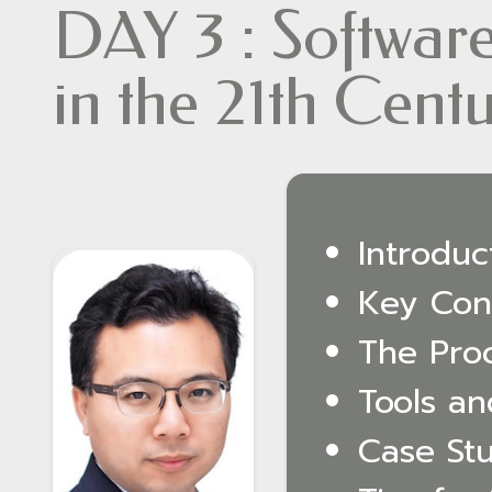
DAY 3 : Softwar
in the 21th Cent
Introduc
Key Con
The Pro
Tools a
Case St