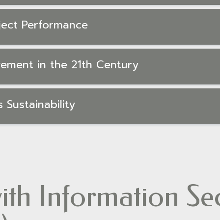
ject Performance
vement in the 21th Century
 Sustainability
th Information Sec