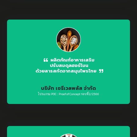
ผลิตภัณฑ์อาหารเสริม
ปรับสมดุลฮอร์โมน
ด้วยสารสกัดจากสมุนไพรไทย
บริษัท เซรีเวลพลัส จำกัด
โปรแกรม POC : Proof of Concept รอบที่2/2566