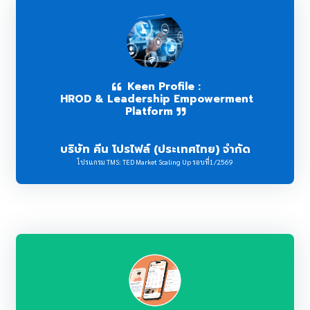
Keen Profile :
HROD & Leadership Empowerment
Platform
บริษัท คีน โปรไฟล์ (ประเทศไทย) จำกัด
โปรแกรม TMS: TED Market Scaling Up รอบที่1/2569