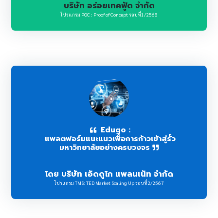
บริษัท อร่อยเทคฟู้ด จำกัด
โปรแกรม POC : Proof of Concept รอบที่1/2568
Edugo :
แพลตฟอร์มแนะแนวเพื่อการก้าวเข้าสู่รั้ว
มหาวิทยาลัยอย่างครบวงจร
โดย บริษัท เอ็ดดูโก แพลนเน็ท จำกัด
โปรแกรม TMS: TED Market Scaling Up รอบที่2/2567