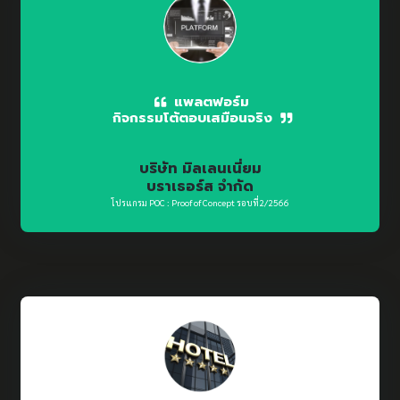
แพลตฟอร์ม
กิจกรรมโต้ตอบเสมือนจริง
บริษัท มิลเลนเนี่ยม
บราเธอร์ส จำกัด
โปรแกรม POC : Proof of Concept รอบที่2/2566