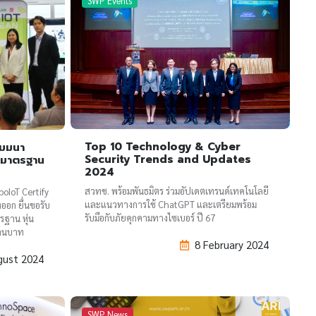
SWP Events
Top 10 Technology & Cyber
ัมมนา
Security Trends and Updates
คมาตรฐาน
2024
สวทช. พร้อมพันธมิตร ร่วมอัปเดตเทรนด์เทคโนโลยี
boIoT Certify
และแนวทางการใช้ ChatGPT และเตรียมพร้อม
่งออก ยื่นขอรับ
รับมือกับภัยคุกคามทางไซเบอร์ ปี 67
รฐาน หุ่น
้านบาท
8 February 2024
gust 2024
SWP News