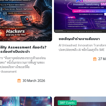
ขอเชิญเข้าร่ามงานสัมมนา
AI Unleashed: Innovation Transfo
ility Assessment คืออะไร?
ปลดปล่อยพลัง AI พลิกโฉมธุรกิจ SME
รต้องทำเป็นประจำ
การ “ค้นหาจุดอ่อนของระบบตัวเองก่อน
27 M
ะค้นพบ” หนึ่งในกระบวนการพื้นฐานของ
ปลอดภัยทางไซเบอร์คือ
y Assessment
30 March 2026
s
SWP Events