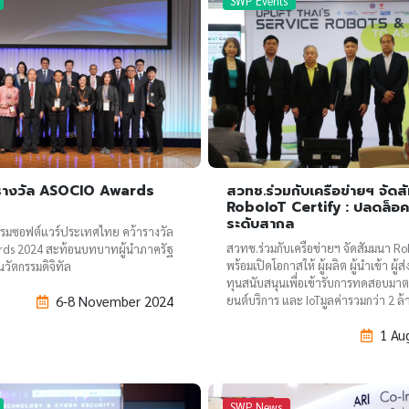
SWP Events
รางวัล ASOCIO Awards
สวทช.ร่วมกับเครือข่ายฯ จัดส
RoboIoT Certify : ปลดล็อ
ระดับสากล
รมซอฟต์แวร์ประเทศไทย คว้ารางวัล
สวทช.ร่วมกับเครือข่ายฯ จัดสัมมนา Ro
ds 2024 สะท้อนบทบาทผู้นำภาครัฐ
พร้อมเปิดโอกาสให้ ผู้ผลิต ผู้นำเข้า ผู้ส
วัตกรรมดิจิทัล
ทุนสนับสนุนเพื่อเข้ารับการทดสอบมาต
ยนต์บริการ และ IoTมูลค่ารวมกว่า 2 ล
6-8 November 2024
1 Au
SWP News