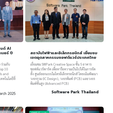
นด์ AI
บอร์ ปี
สถาบันไฟฟ้าและอิเล็กทรอนิกส์ เยี่ยมชม
เขตอุตสาหกรรมซอฟต์แวร์ประเทศไทย
ร่วมกับ
เยี่ยมชม SWPark Creative Space ชั้น 5 อาคาร
Top 10
ซอฟต์แวร์พาร์ค เพื่อหารือความเป็นไปได้ในการจัด
ds and
ตั้ง ศูนย์ออกแบบไมโครอิเล็กทรอนิกส์ โดยเน้นพัฒนา
เทคโนโลยีที่
วงจรรวม (IC Design), วงจรพิมพ์ (PCB) และวงจร
พิมพ์ขั้นสูง (Advanced PCB)
Software Park Thailand
arch 2025