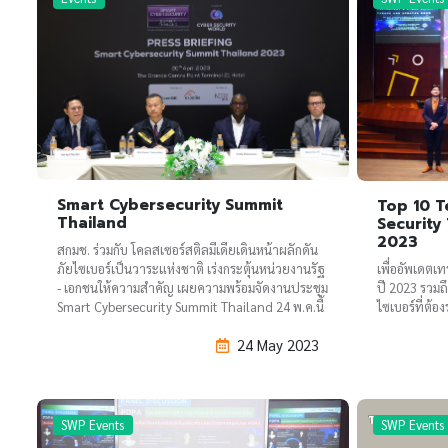
Smart Cybersecurity Summit
Top 10 T
Thailand
Security
2023
สกมช. ร่วมกับ โคลสเซอร์สติลมีเดียเดินหน้าผลักดัน
ภัยไซเบอร์เป็นวาระแห่งชาติ เร่งกระตุ้นหน่วยงานรัฐ
เพื่ออัพเดตเท
- เอกชนให้ความสำคัญ เผยความพร้อมจัดงานประชุม
ปี 2023 รวม
Smart Cybersecurity Summit Thailand 24 พ.ค.นี้
ไซเบอร์ที่ต้อง
24 May 2023
SWP Events
SWP Events