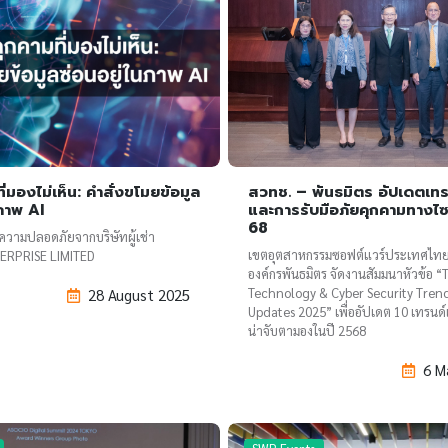
ี่มองไม่เห็น: คำสั่งขโมยข้อมูล
สวทช. – พันธมิตร อัปเดตเทร
นภาพ AI
และการรับมือภัยคุกคามทางไซเ
68
วามปลอดภัยจากบริษัทผู้เช่า
เขตอุตสาหกรรมซอฟต์แวร์ประเทศไทย 
ERPRISE LIMITED
องค์กรพันธมิตร จัดงานสัมมนาหัวข้อ “
Technology & Cyber Security Tren
28 August 2025
Updates 2025” เพื่ออัปเดต 10 เทรนด์
น่าจับตามองในปี 2568
6 M