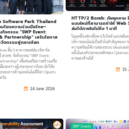
HTTP/2 Bomb: ภัยคุกคาม D
ย Software Park Thailand
แบบใหม่ที่สามารถทำให้ Web
ชื่อมโยงความร่วมมือไทย–
ล่มได้ภายในไม่ถึง 1 นาที
่านกิจกรรม “SWP Event:
ในยุคที่องค์กรพึ่งพาเว็บไซต์ แอปพลิเ
& Partnership” เสริมโอกาส
นวัตกรรมสู่ตลาดโลก
บริการออนไลน์เป็นหัวใจสำคัญของการด
ความพร้อมใช้งานของระบบ (Availabilit
rea ชั้น 5 อาคารซอฟต์แวร์พาร์ค
หนึ่งในองค์ประกอบหลักของ Cybersecuri
รี สวทช. จัดกิจกรรม “SWP Event:
อาจมองข้ามได้
tnership” เพื่อส่งเสริมการสร้างเครือ
มือระหว่างผู้ประกอบการไทย นักวิจัย
15 
ะกอบการด้านเทคโนโลยีกีฬา (Sports
หวัน
24 June 2026
s
SWP Events