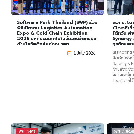
Software Park Thailand (SWP) ร่วม
สวทช. โด
พิธีเปิดงาน Logistics Automation
เปิดเวทีเ
Expo & Cold Chain Exhibition
ไต้หวัน ผ
2026 มหกรรมเทคโนโลยีและนวัตกรรม
Synergy 
ด้านโลจิสติกส์แห่งอนาคต
ธุรกิจและ
ณ Pitching A
1 July 2026
จังหวัดนนทบุ
Synergy & Par
ข่ายความร่วม
และคณะผู้ปร
Tech) จากไต้
SWP News
SWP Article