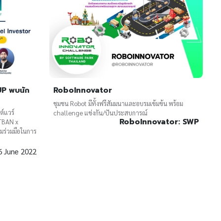
UP พบนัก
RoboInnovator
ชุมชน Robot มีทั้งฟรีสัมมนาและอบรมเข้มข้น พร้อม
์แวร์
challenge แข่งกัน/ปันประสบการณ์
RoboInnovator: SWP
 TBAN x
มร่วมมือในการ
6 June 2022