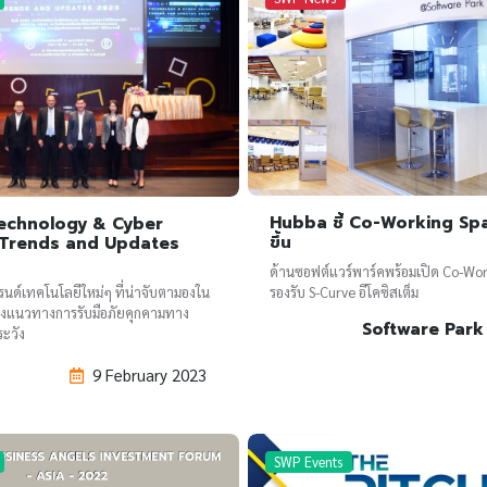
Hubba ชี้ Co-Working Sp
echnology & Cyber
ขึ้น
 Trends and Updates
ด้านซอฟต์แวร์พาร์คพร้อมเปิด Co-Wo
รองรับ S-Curve อีโคซิสเต็ม
รนด์เทคโนโลยีใหม่ๆ ที่น่าจับตามองใน
ถึงแนวทางการรับมือภัยคุกคามทาง
Software Park
ระวัง
9 February 2023
SWP Events