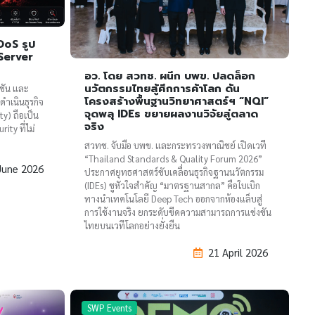
oS รูป
 Server
อว. โดย สวทช. ผนึก บพข. ปลดล็อก
นวัตกรรมไทยสู้ศึกการค้าโลก ดัน
คชัน และ
โครงสร้างพื้นฐานวิทยาศาสตร์ฯ “NQI”
ำเนินธุรกิจ
จุดพลุ IDEs ขยายผลงานวิจัยสู่ตลาด
y) ถือเป็น
จริง
ty ที่ไม่
สวทช. จับมือ บพข. และกระทรวงพาณิชย์ เปิดเวที
“Thailand Standards & Quality Forum 2026”
June 2026
ประกาศยุทธศาสตร์ขับเคลื่อนธุรกิจฐานนวัตกรรม
(IDEs) ชูหัวใจสำคัญ “มาตรฐานสากล” คือใบเบิก
ทางนำเทคโนโลยี Deep Tech ออกจากห้องแล็บสู่
การใช้งานจริง ยกระดับขีดความสามารถการแข่งขัน
ไทยบนเวทีโลกอย่างยั่งยืน
21 April 2026
SWP Events