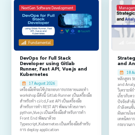
NextGen Software Development
Manageme
Fundamental
Gene
DevOps for Full Stack
Strate
Developer using Gitlab
and Ana
Runner, Fast API, Vue.js and
18 A
Kubernetes
หลักสูตร 
17 August 2026
and Analy
เครื่องมือที่จะใช้ประกอบการบรรยายและทำ
วิเคราะห์กำ
workshop มีดังนี้ Gitlab Runner เป็นเครื่องมือ
เกี่ยวกับ
สำหรับทำ ci/cd,Fast API เป็นเครื่องมือ
ปัจจัยสำค
สำหรับการทำ REST API พัฒนาด้วยภาษา
กำลังคนขั้
python,Vue.js เป็นเครื่องมือสำหรับการทำ
ผันผวนในง
Front End พัฒนาด้วย
เทคนิคการจ
Typescript,Kubernetes เป็นเครื่องมือสำหรับ
กระบวนการ
การ deploy application
องค์ประก