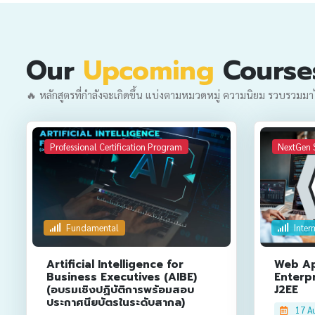
Our
Upcoming
Course
🔥 หลักสูตรที่กำลังจะเกิดขึ้น แบ่งตามหมวดหมู่ ความนิยม รวบรวมมาไว้
Professional Certification Program
NextGen 
Fundamental
Inter
Artificial Intelligence for
Web Ap
Business Executives (AIBE)
Enterp
(อบรมเชิงปฏิบัติการพร้อมสอบ
J2EE
ประกาศนียบัตรในระดับสากล)
17 A