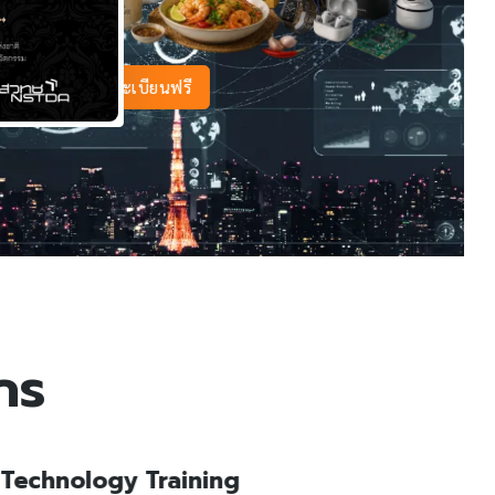
รายละเอียเพิ่มเติม
สอบถามข้อมูลเพิ่มเติม คุณทรงศิ
กร
gy Training