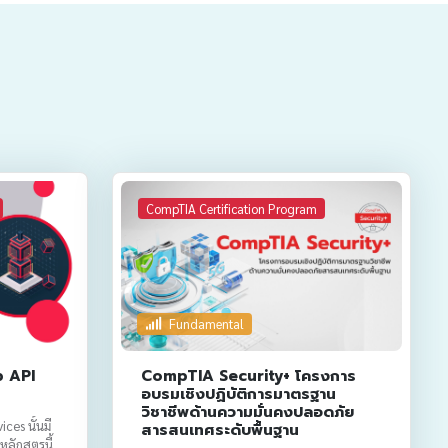
CompTIA Certification Program
Fundamental
b API
CompTIA Security+ โครงการ
อบรมเชิงปฏิบัติการมาตรฐาน
วิชาชีพด้านความมั่นคงปลอดภัย
es นั้นมี
สารสนเทศระดับพื้นฐาน
นหลักสูตรนี้