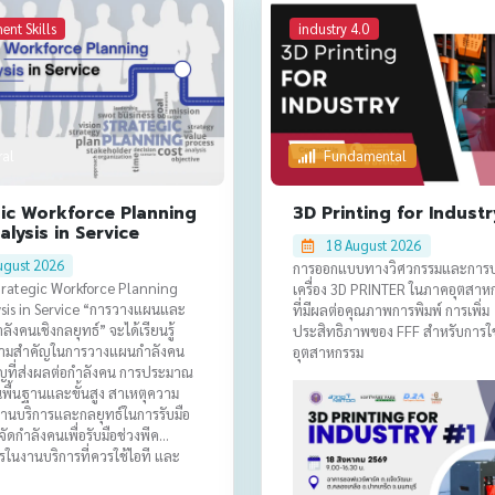
nt Skills
industry 4.0
ral
Fundamental
gic Workforce Planning
3D Printing for Industr
lysis in Service
18 August 2026
ugust 2026
การออกแบบทางวิศวกรรมและการปร
Strategic Workforce Planning
เครื่อง 3D PRINTER ในภาคอุตสาหก
sis in Service “การวางแผนและ
ที่มีผลต่อคุณภาพการพิมพ์ การเพิ่ม
ลังคนเชิงกลยุทธ์” จะได้เรียนรู้
ประสิทธิภาพของ FFF สำหรับการใ
ความสำคัญในการวางแผนกำลังคน
อุตสาหกรรม
ัญที่ส่งผลต่อกำลังคน การประมาณ
นพื้นฐานและขั้นสูง สาเหตุความ
านบริการและกลยุทธ์ในการรับมือ
ัดกำลังคนเพื่อรับมือช่วงพีค
ในงานบริการที่ควรใช้ไอที และ
อบในการวางแผนกำลังคน