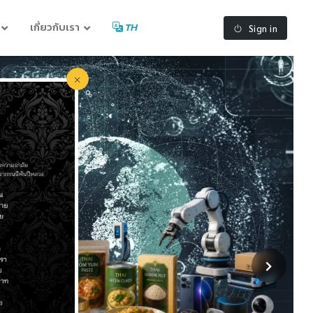
เกี่ยวกับเรา
TH
Sign in
CIO หลักสูตรออกแบบ
ยกระดับมุมมอง เชิงกลยุทธ์สำหร
Enterprise Risk, AI Governan
📅 รวมทั้งหมด 8 วัน