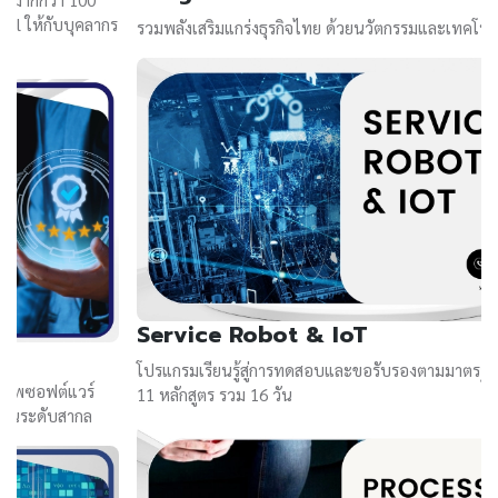
ร
ก
รวมพลังเสริมแกร่งธุรกิจไทย ด้วยนวัตกรรมและเทคโนโลยีขั้นสูง
Service Robot & IoT
ร
โปรแกรมเรียนรู้สู่การทดสอบและขอรับรองตามมาตรฐานสากล กับ
P
11 หลักสูตร รวม 16 วัน