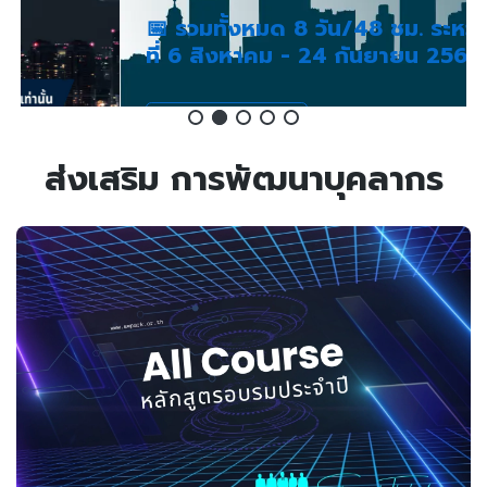
📅 รวมทั้งหมด 8 วัน/48 ชม. ระหว่างวัน
ที่ 6 สิงหาคม - 24 กันยายน 2569
รายละเอียเพิ่มเติม
ส่งเสริม
การพัฒนาบุคลากร
สอบถามข้อมูลเพิ่มเติม คุณทรงศิริ: 02-583-9992 ต่อ 81426
More Information