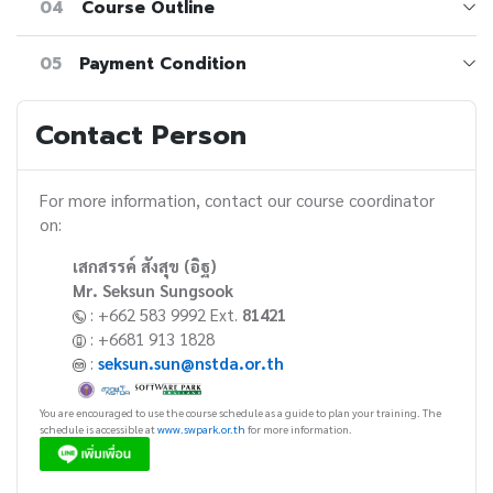
04
Course Outline
05
Payment Condition
Contact Person
For more information, contact our course coordinator
on:
เสกสรรค์ สังสุข (อิฐ)
Mr. Seksun Sungsook
: +662 583 9992 Ext.
81421
: +6681 913 1828
:
seksun.sun@nstda.or.th
You are encouraged to use the course schedule as a guide to plan your training. The
schedule is accessible at
www.swpark.or.th
for more information.