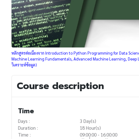
หลักสูตรต่อเนื่องจาก Introduction to Python Programming for Data Science 
Machine Learning Fundamentals, Advanced Machine Learning, Deep Lear
วิเคราะห์ข้อมูล)
Course description
Time
Days :
3 Day(s)
Duration :
18 Hour(s)
Time :
09:00:00 - 16:00:00