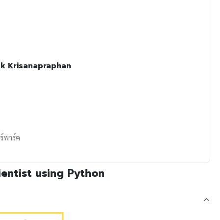
ak Krisanapraphan
ร์พาร์ค
ientist using Python