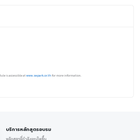
ule is accessible at
www.swpark.or.th
for more information.
บริการหลักสูตรอบรม
หลักสูตรที่กำลังจะเกิดขึ้น