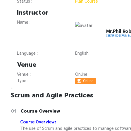
Status :
Plan Course
Instructor
Name :
Mr.Phil Ro
Language :
English
Venue
Venue :
Online
Type :
Online
Scrum and Agile Practices
01
Course Overview
Course Overview:
The use of Scrum and agile practices to manage softwar