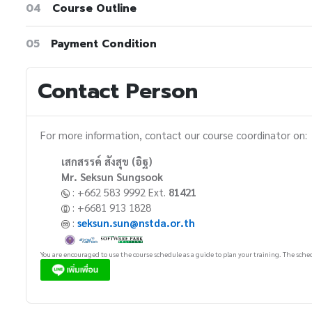
04
Course Outline
05
Payment Condition
Contact Person
For more information, contact our course coordinator on:
เสกสรรค์ สังสุข (อิฐ)
Mr. Seksun Sungsook
: +662 583 9992 Ext.
81421
: +6681 913 1828
:
seksun.sun@nstda.or.th
You are encouraged to use the course schedule as a guide to plan your training. The sched