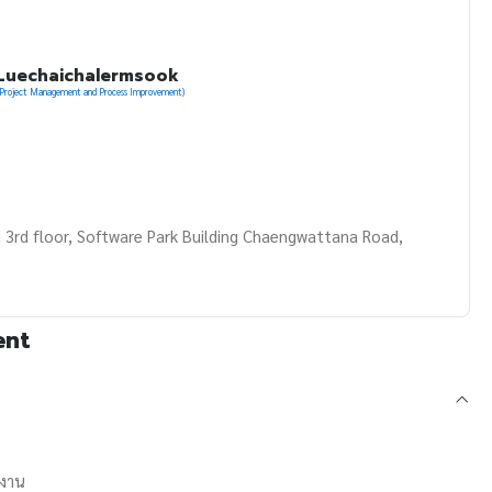
 Luechaichalermsook
T Project Management and Process Improvement)
 3rd floor, Software Park Building Chaengwattana Road,
ent
้งาน