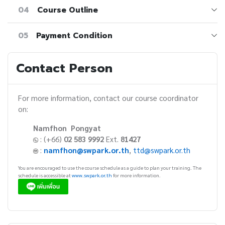
04
Course Outline
05
Payment Condition
Contact Person
For more information, contact our course coordinator
on:
Namfhon Pongyat
: (+66)
02 583 9992
Ext.
81427
:
namfhon@swpark.or.th
,
ttd@swpark.or.th
You are encouraged to use the course schedule as a guide to plan your training. The
schedule is accessible at
www.swpark.or.th
for more information.