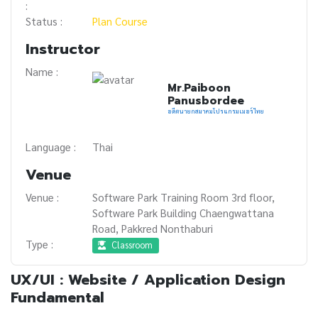
:
Status :
Plan Course
Instructor
Name :
Mr.Paiboon
Panusbordee
อดีตนายกสมาคมโปรแกรมเมอร์ไทย
Language :
Thai
Venue
Venue :
Software Park Training Room 3rd floor,
Software Park Building Chaengwattana
Road, Pakkred Nonthaburi
Type :
Classroom
UX/UI : Website / Application Design
Fundamental