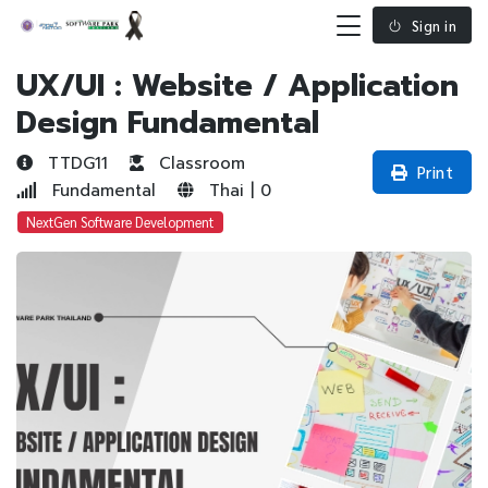
Sign in
UX/UI : Website / Application
Design Fundamental
TTDG11
Classroom
Print
Fundamental
Thai | 0
NextGen Software Development