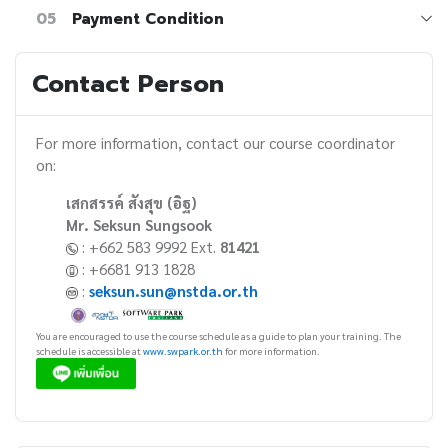
05
Payment Condition
Contact Person
For more information, contact our course coordinator
on:
เสกสรรค์ สังสุข (อิฐ)
Mr. Seksun Sungsook
: +662 583 9992 Ext.
81421
: +6681 913 1828
:
seksun.sun@nstda.or.th
You are encouraged to use the course schedule as a guide to plan your training. The
schedule is accessible at
www.swpark.or.th
for more information.