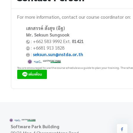
For more information, contact our course coordinator on:
เสกสรรค์ สังสุข (อิฐ)
Mr. Seksun Sungsook
: +662 583 9992 Ext.
81421
: +6681 913 1828
:
seksun.sun@nstda.or.th
You are encouraged to use the course schedule as a guide to plan your training. The sched
Software Park Building
99/31 Moo 4 Chaengwattana Road,