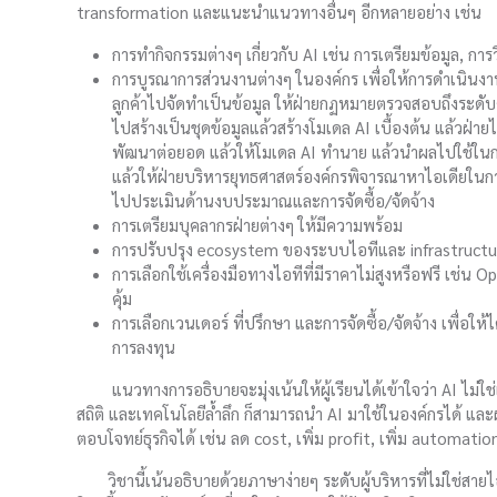
transformation และแนะนำแนวทางอื่นๆ อีกหลายอย่าง เช่น
การทำกิจกรรมต่างๆ เกี่ยวกับ AI เช่น การเตรียมข้อมูล, ก
การบูรณาการส่วนงานต่างๆ ในองค์กร เพื่อให้การดำเนินง
ลูกค้าไปจัดทำเป็นข้อมูล ให้ฝ่ายกฏหมายตรวจสอบถึงระดับ
ไปสร้างเป็นชุดข้อมูลแล้วสร้างโมเดล AI เบื้องต้น แล้วฝ
พัฒนาต่อยอด แล้วให้โมเดล AI ทำนาย แล้วนำผลไปใช้ในก
แล้วให้ฝ่ายบริหารยุทธศาสตร์องค์กรพิจารณาหาไอเดียในกา
ไปประเมินด้านงบประมาณและการจัดซื้อ/จัดจ้าง
การเตรียมบุคลากรฝ่ายต่างๆ ให้มีความพร้อม
การปรับปรุง ecosystem ของระบบไอทีและ infrastructur
การเลือกใช้เครื่องมือทางไอทีที่มีราคาไม่สูงหรือฟรี เช่น Op
คุ้ม
การเลือกเวนเดอร์ ที่ปรึกษา และการจัดซื้อ/จัดจ้าง เพื่อให้ไ
การลงทุน
แนวทางการอธิบายจะมุ่งเน้นให้ผู้เรียนได้เข้าใจว่า AI ไม่ใช่เรื
สถิติ และเทคโนโลยีลํ้าลึก ก็สามารถนำ AI มาใช้ในองค์กรได้ และผ
ตอบโจทย์ธุรกิจได้ เช่น ลด cost, เพิ่ม profit, เพิ่ม automation,
วิชานี้เน้นอธิบายด้วยภาษาง่ายๆ ระดับผู้บริหารที่ไม่ใช่สายไ