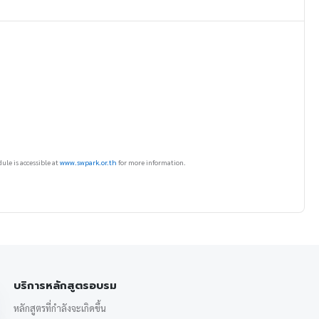
ule is accessible at
www.swpark.or.th
for more information.
บริการหลักสูตรอบรม
หลักสูตรที่กำลังจะเกิดขึ้น