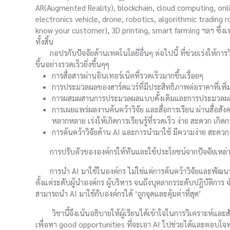
AR(Augmented Reality), blockchain, cloud computing, onli
electronics vehicle, drone, robotics, algorithmic trading
know your customer), 3D printing, smart farming ฯลฯ ซึ่งเทคโน
ทั้งสิ้น
กอปรกับปัจจัยด้านเทคโนโลยีอื่นๆ ต่อไปนี้ ที่ช่วยเร่งให้การว
ขึ้นอย่างรวดเร็วยิ่งขึ้นๆๆ
การสื่อสารผ่านอินเทอร์เน็ตที่รวดเร็วมากขึ้นเรื่อยๆ
การประมวลผลของฮาร์ดแวร์ที่มีประสิทธิภาพต่อราคาที่เพิ่
การผสมผสานการประมวลผลแบบดั้งเดิมและการประมวลผ
การเผยแพร่ผลงานค้นคว้าวิจัย และสื่อการเรียน ผ่านสื่อสั
หลากหลาย เร่งให้เกิดการเรียนรู้ที่รวดเร็ว ง่าย สะดวก
การค้นคว้าวิจัยด้าน AI และการนำมาใช้ มีความง่าย สะดว
การปรับตัวขององค์กรให้ทันและใช้ประโยชน์จากปัจจัยเหล่านี้ให
การนำ AI มาใช้ในองค์กร ไม่ใช่แค่การค้นคว้าวิจัยและพัฒนาโม
ตั้งแต่ระดับผู้นำองค์กร ผู้บริหาร จนถึงบุคลากรระดับปฏิบัติการ จ
สามารถนำ AI มาใช้กับองค์กรได้ ‘ถูกจุดและคุ้มค่าที่สุด’
วิชานี้จึงเน้นอธิบายให้ผู้เรียนได้เข้าใจในการวิเคราะห์และ
เพื่อหา good opportunities ที่จะเอา AI ไปช่วยได้และตอบโจทย์