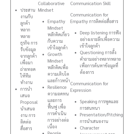
Collaborative
Communication Skill
ประสาน
Mindset
Communication for
งานกับ
Empathy
Empathy การติดต่อสื่อสาร
ลูกค้า
Mindset
หลาก
Deep listening การฟัง
หลักคิดเกี่ยว
หลาย
อย่างเจาะลึกเพื่อความ
กับความ
ธุรกิจ การ
เข้าใจลูกค้า
เข้าใจลูกค้า
รับข้อมูล
Questioning การตั้ง
Growth
จากลูกค้า
คำถามอย่างหลากหลาย
Mindset
เพื่อมา
เพื่อการค้นหาข้อมูลที่
หลักคิดเพื่อ
ถ่ายทอด
ต้องการ
ความเติบโต
ให้ทีม
และก้าวหน้า
ทำงาน
Communication for
Resilience
การนำ
Expression
ความอดทน
เสนอ
และการ
Speaking การพูดและ
Proposal
ฟื้นฟู เพื่อ
การสนทนา
นำเสนอ
การดำเนิน
Presentation/Pitching
งาน การ
การอย่างต่อ
การนำเสนองาน
ติดต่อ
เนื่อง
Character
สื่อสาร
People