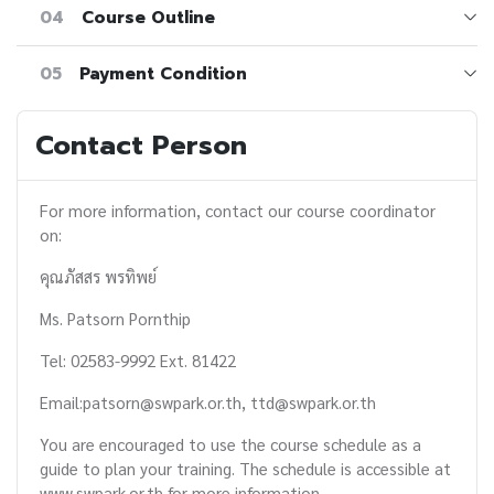
04
Course Outline
05
Payment Condition
Contact Person
For more information, contact our course coordinator
on:
คุณภัสสร พรทิพย์
Ms. Patsorn Pornthip
Tel: 02583-9992 Ext. 81422
Email:patsorn@swpark.or.th, ttd@swpark.or.th
You are encouraged to use the course schedule as a
guide to plan your training. The schedule is accessible at
www.swpark.or.th for more information.