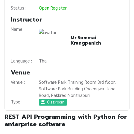
:
Status :
Open Register
Instructor
Name :
Mr.Sommai
Krangpanich
Language :
Thai
Venue
Venue :
Software Park Training Room 3rd floor,
Software Park Building Chaengwattana
Road, Pakkred Nonthaburi
Type :
Classroom
REST API Programming with Python for
enterprise software