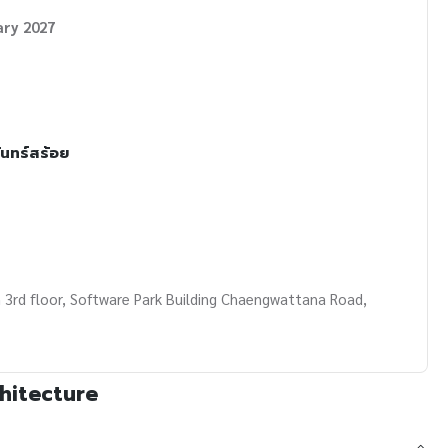
ary 2027
นทร์สร้อย
 3rd floor, Software Park Building Chaengwattana Road,
chitecture