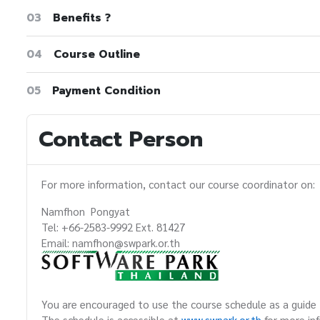
03
Benefits ?
04
Course Outline
05
Payment Condition
Contact Person
For more information, contact our course coordinator on:
Namfhon Pongyat
Tel: +66-2583-9992 Ext. 81427
Email: namfhon@swpark.or.th
You are encouraged to use the course schedule as a guide t
The schedule is accessible at
www.swpark.or.th
for more in