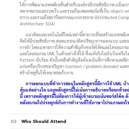
ให้การพัฒนาแอพพลิเคชั่นสำหรับองค์กรมีประสิทธิภาพ แข็งแกร่ง
หลากหลายและรวดเร็ว และรวมถึงแพลตฟอร์มที่เป็น object-orien
ขวาง และรวมถึงสถาปัตยกรรมแบบกระจาย (Distributed Comput
Architecture: SOA)
แนวคิดและเทคโนโลยีใหม่เหล่านี้สามารถที่จะสร้างแอพพลิเคชั
คิดให้มีประสิทธิภาพ สอดแทรกแง่คิดปรัชญาการออกแบบ และจะแส
การจำ โดยเฉพาะการให้ความสำคัญกับซอร์สโค้ดและไดอะแกร
และไดอะแกรม UML ในตัวอย่างให้ได้ ซึ่งแท้จริงไม่จำเป็นหรือไม
Pattern นับร้อย ดังนั้นหลักสำคัญคือต้องเน้นที่การศึกษาและ
แก่นหรือบริบทของปัญหา (context / problem domain) และการ
สร้างโซลูชั่นให้เหมาะสมกับงาน
การออกแบบที่ทำการสอนในหลักสูตรนี้มีการใช้ UML บ้าง แต่ไม
ต้นแต่อย่างใด และหลักสูตรนี้ไม่เน้นการอธิบายหรือยกตัวอย
นี้ เพราะหลักสูตรนี้ไม่ต้องการให้ผู้เข้าอบรมเน้นซอร์สโค้ด 
หลังอบรมไปประยุกต์กับการทำงานที่ใช้ภาษาโปรแกรมอะไรก
02
Who Should Attend