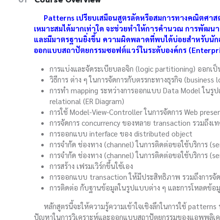
Patterns เปรียบเสมือนสูตรลัดหรือสมการทางคณิตศาสตร์
เหมาะสมได้มากเท่าใด จะช่วยทำให้การคำนวณ การพัฒนา หรือ
และมีมาตรฐานยิ่งขึ้น ความผิดพลาดที่พบได้บ่อยสำหรับนัก
ออกแบบสถาปัตยกรรมซอฟต์แวร์ในระดับองค์กร (Enterpris
การแบ่งและจัดระเบียบลอจิก (logic partitioning) ออกเป็น
วิธีการ ต่าง ๆ ในการจัดการกับตรรกะทางธุรกิจ (business l
การทำ mapping ระหว่างการออกแบบ Data Model ในรูป
relational (ER Diagram)
การใช้ Model-View-Controller ในการจัดการ Web prese
การจัดการ concurrency ของหลาย transaction รวมถึงเท
การออกแบบ interface ของ distributed object
การจำกัด ช่องทาง (channel) ในการติดต่อขอใช้บริการ (se
การจำกัด ช่องทาง (channel) ในการติดต่อขอใช้บริการ (serv
การสร้าง เฟรมเวิร์กขึ้นใช้เอง
การออกแบบ transaction ให้มีประสิทธิภาพ รวมถึงการจัด
การติดต่อ กับฐานข้อมูลในรูปแบบต่าง ๆ และการโหลดข้อม
หลักสูตรนี้จะให้ความรู้ความเข้าใจเชิงลึกในการใช้ patterns
ปัญหาในการวิเคราะห์และออกแบบสถาปัตยกรรมของแอพพลิเคชั่น 