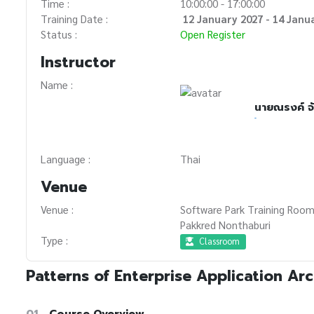
Time :
10:00:00 - 17:00:00
Training Date :
12 January 2027 - 14 Janu
Status :
Open Register
Instructor
Name :
นายณรงค์ จั
-
Language :
Thai
Venue
Venue :
Software Park Training Room
Pakkred Nonthaburi
Type :
Classroom
Patterns of Enterprise Application Ar
01
Course Overview