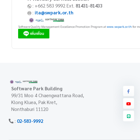
: +662 583 9992 Ext.
81431-81433
:
ita@swpark.or.th
Software Quality Management Excellence Promotion Program at
www.swpark.or.th
for m
Software Park Building
99/31 Moo 4 Chaengwattana Road,
Klong Kluea, Pak Kret,
Nonthaburi 11120
:
02-583-9992