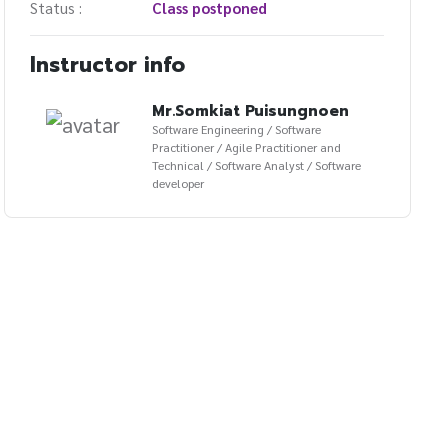
Status :
Class postponed
Instructor info
Mr.Somkiat Puisungnoen
Software Engineering / Software
Practitioner / Agile Practitioner and
Technical / Software Analyst / Software
developer