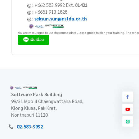
: +662 583 9992 Ext.
81421
: +6681 913 1828
:
seksun.sun@nstda.or.th
You are encouraged to use the course schedule as a guide to plan your training. The sched
Software Park Building
99/31 Moo 4 Chaengwattana Road,
Klong Kluea, Pak Kret,
Nonthaburi 11120
:
02-583-9992