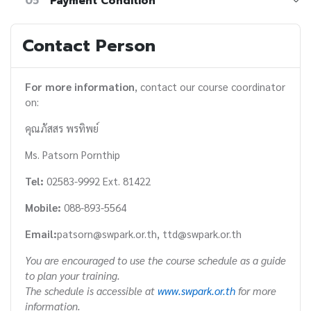
05
Payment Condition
Contact Person
For more information
, contact our course coordinator
on:
คุณภัสสร พรทิพย์
Ms. Patsorn Pornthip
Tel:
02583-9992 Ext. 81422
Mobile:
088-893-5564
Email:
patsorn@swpark.or.th, ttd@swpark.or.th
You are encouraged to use the course schedule as a guide
to plan your training.
The schedule is accessible at
www.swpark.or.th
for more
information.