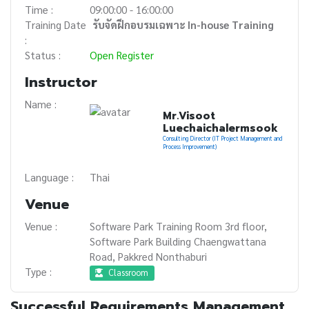
Time :
09:00:00 - 16:00:00
Training Date
รับจัดฝึกอบรมเฉพาะ In-house Training
:
Status :
Open Register
Instructor
Name :
Mr.Visoot
Luechaichalermsook
Consulting Director (IT Project Management and
Process Improvement)
Language :
Thai
Venue
Venue :
Software Park Training Room 3rd floor,
Software Park Building Chaengwattana
Road, Pakkred Nonthaburi
Type :
Classroom
Successful Requirements Management