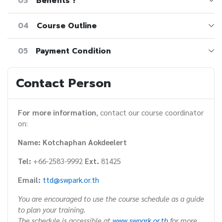
03
Benefits ?
04
Course Outline
05
Payment Condition
Contact Person
For more information
, contact our course coordinator
on:
Name: Kotchaphan Aokdeelert
Tel:
+66-2583-9992
Ext.
81425
Email:
ttd@swpark.or.th
You are encouraged to use the course schedule as a guide
to plan your training.
The schedule is accessible at
www.swpark.or.th
for more