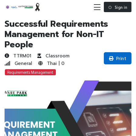
Sign in
Successful Requirements
Management for Non-IT
People
TTRM01
Classroom
Print
General
Thai | 0
Requirements Management