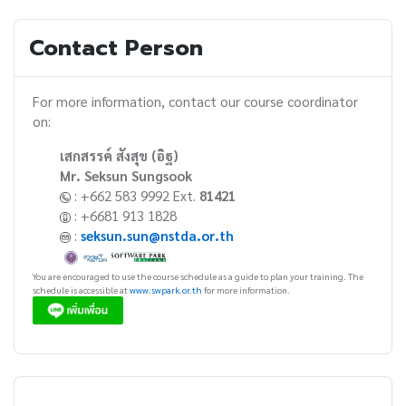
Contact Person
For more information, contact our course coordinator
on:
เสกสรรค์ สังสุข (อิฐ)
Mr. Seksun Sungsook
: +662 583 9992 Ext.
81421
: +6681 913 1828
:
seksun.sun@nstda.or.th
You are encouraged to use the course schedule as a guide to plan your training. The
schedule is accessible at
www.swpark.or.th
for more information.