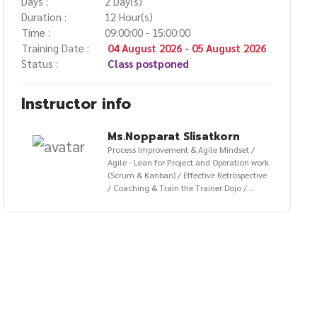
Days :
2 Day(s)
Duration :
12 Hour(s)
Time :
09:00:00 - 15:00:00
Training Date :
04 August 2026 - 05 August 2026
Status :
Class postponed
Instructor info
Ms.Nopparat Slisatkorn
Process Improvement & Agile Mindset /
Agile - Lean for Project and Operation work
(Scrum & Kanban) / Effective Retrospective
/ Coaching & Train the Trainer Dojo /
Personal Agility / Design Thinking for Life