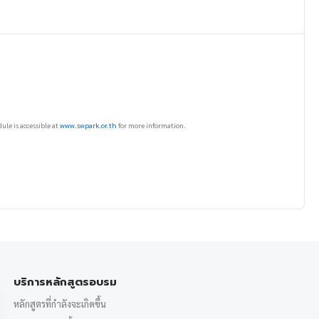
ule is accessible at
www.swpark.or.th
for more information.
บริการหลักสูตรอบรม
หลักสูตรที่กำลังจะเกิดขึ้น