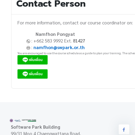
Contact Person
For more information, contact our course coordinator on:
Namfhon Pongyat
: +662 583 9992 Ext.
81427
:
namfhon@swpark.or.th
You are encouraged to use the course schedule as a guide to plan your training. The sched
Software Park Building
99/31 Moo 4 Chaengwattana Road,