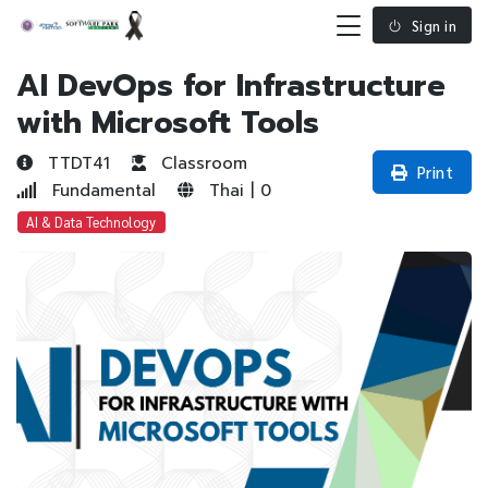
Sign in
AI DevOps for Infrastructure
with Microsoft Tools
TTDT41
Classroom
Print
Fundamental
Thai | 0
AI & Data Technology