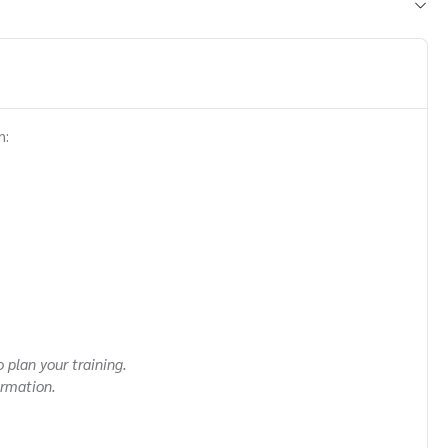
n:
 plan your training.
ormation.