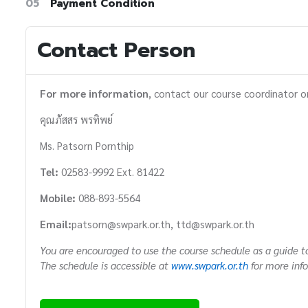
05
Payment Condition
Contact Person
For more information
, contact our course coordinator o
คุณภัสสร พรทิพย์
Ms. Patsorn Pornthip
Tel:
02583-9992 Ext. 81422
Mobile:
088-893-5564
Email:
patsorn@swpark.or.th, ttd@swpark.or.th
You are encouraged to use the course schedule as a guide to
The schedule is accessible at
www.swpark.or.th
for more inf