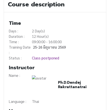
Course description
with confidence.
Time
Days :
2 Day(s)
Duration :
12 Hour(s)
Time :
09:00:00 - 16:00:00
Training Date
25-26 มิถุนายน 2569
:
Status :
Class postponed
Instructor
Name :
Ph.D.Dendej
Rakrattanatrai
Language :
Thai