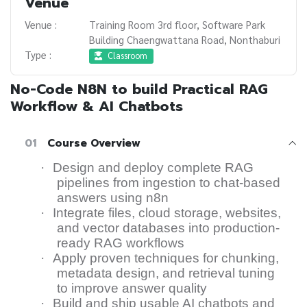
Venue
Venue :
Training Room 3rd floor, Software Park
Building Chaengwattana Road, Nonthaburi
Type :
Classroom
No-Code N8N to build Practical RAG
Workflow & AI Chatbots
01
Course Overview
·
Design and deploy complete RAG
pipelines from ingestion to chat-based
answers using n
8
n
·
Integrate files, cloud storage, websites,
and vector databases into production-
ready RAG workflows
·
Apply proven techniques for chunking,
metadata design, and retrieval tuning
to improve answer quality
·
Build and ship usable AI chatbots and