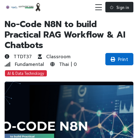
Sign in
No-Code N8N to build
Practical RAG Workflow & AI
Chatbots
TTDT37
Classroom
Print
Fundamental
Thai | 0
AI & Data Technology