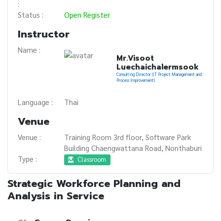
:
Status :
Open Register
Instructor
Name :
Mr.Visoot
Luechaichalermsook
Consulting Director (IT Project Management and
Process Improvement)
Language :
Thai
Venue
Venue :
Training Room 3rd floor, Software Park
Building Chaengwattana Road, Nonthaburi
Type :
Classroom
Strategic Workforce Planning and
Analysis in Service