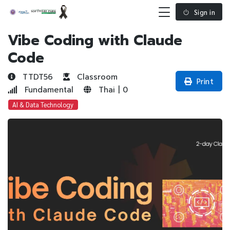
Sign in
Vibe Coding with Claude
Code
TTDT56
Classroom
Print
Fundamental
Thai | 0
AI & Data Technology