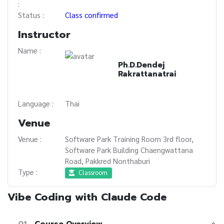
:
Status :
Class confirmed
Instructor
Name :
Ph.D.Dendej
Rakrattanatrai
Language :
Thai
Venue
Venue :
Software Park Training Room 3rd floor,
Software Park Building Chaengwattana
Road, Pakkred Nonthaburi
Type :
Classroom
Vibe Coding with Claude Code
01
Course Overview