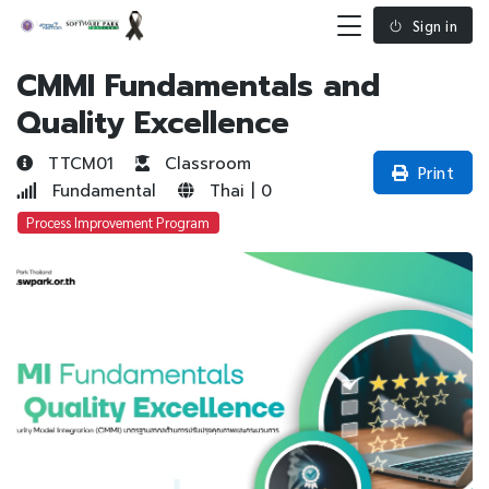
Sign in
CMMI Fundamentals and
Quality Excellence
TTCM01
Classroom
Print
Fundamental
Thai | 0
Process Improvement Program