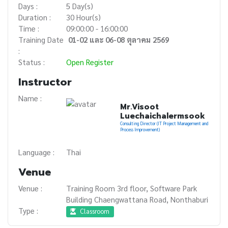
Days :
5 Day(s)
Duration :
30 Hour(s)
Time :
09:00:00 - 16:00:00
Training Date
01-02 และ 06-08 ตุลาคม 2569
:
Status :
Open Register
Instructor
Name :
Mr.Visoot
Luechaichalermsook
Consulting Director (IT Project Management and
Process Improvement)
Language :
Thai
Venue
Venue :
Training Room 3rd floor, Software Park
Building Chaengwattana Road, Nonthaburi
Type :
Classroom