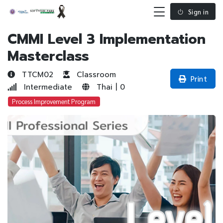
Sign in
CMMI Level 3 Implementation
Masterclass
TTCM02
Classroom
Print
Intermediate
Thai | 0
Process Improvement Program