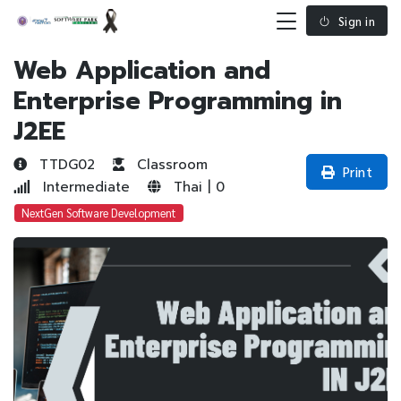
Sign in
Web Application and
Enterprise Programming in
J2EE
TTDG02
Classroom
Print
Intermediate
Thai | 0
NextGen Software Development