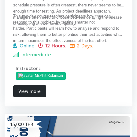
schedule pressure is often greatest, there never seems to be
enough time for testing.
As project deadlines approach,
This two-day course teaches participants how they can
managers often need to choose between delaying the release
respond to this problem by testing smarter not
or accepting a lower level of quality.
harder.
Participants will learn how to analyse and respond to
risk, allowing them to better prioritise their test activities which
in turn maximises the effectiveness of the test effort.
Online
12 Hours.
2 Days.
Intermediate
Instructor :
Mr.Phil Robinson
View more
15,000 THB